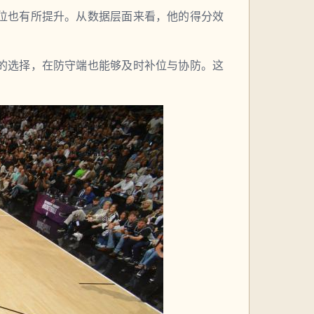
位也有所提升。从数据层面来看，他的得分效
的选择，在防守端也能够及时补位与协防。这