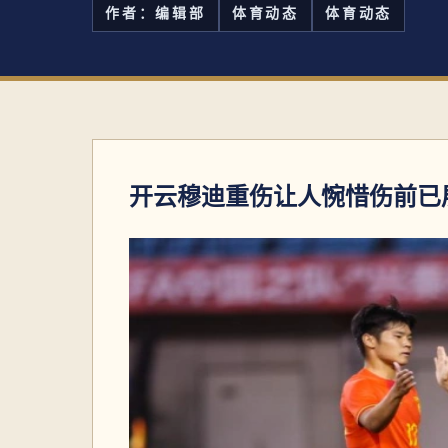
作者：编辑部
体育动态
体育动态
开云穆迪重伤让人惋惜伤前已