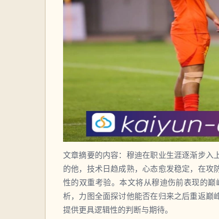
文章摘要的内容：穆迪在职业生涯逐渐步入
的他，技术日趋成熟，心态愈发稳定，在攻
性的双重考验。本文将从穆迪伤前表现的巅
析，力图全面探讨他能否在归来之后重返巅
提供更具逻辑性的判断与期待。