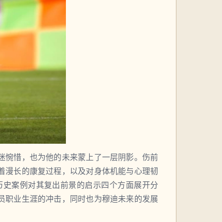
迷惋惜，也为他的未来蒙上了一层阴影。伤前
着漫长的康复过程，以及对身体机能与心理韧
历史案例对其复出前景的启示四个方面展开分
员职业生涯的冲击，同时也为穆迪未来的发展