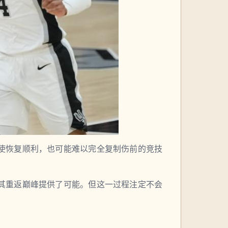
使恢复顺利，也可能难以完全复制伤前的竞技
其重返巅峰提供了可能。但这一过程注定不会