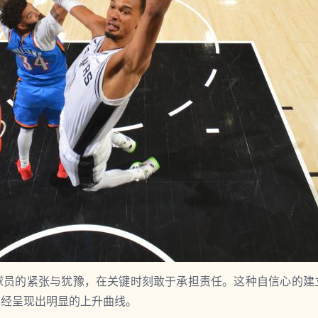
球员的紧张与犹豫，在关键时刻敢于承担责任。这种自信心的建
已经呈现出明显的上升曲线。