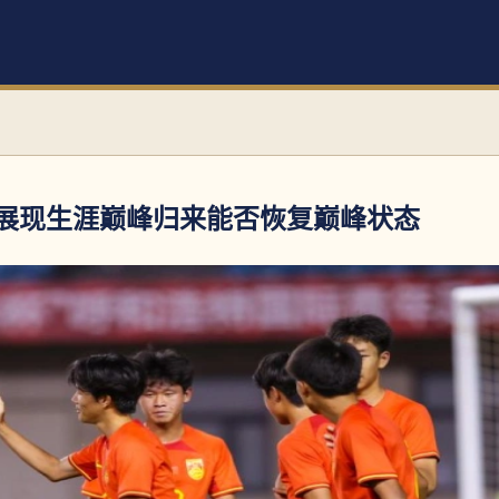
展现生涯巅峰归来能否恢复巅峰状态