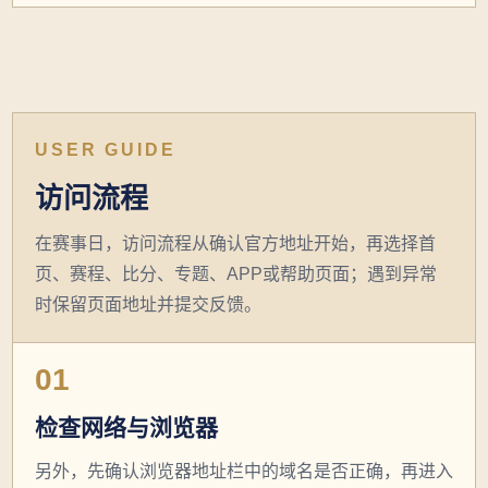
USER GUIDE
访问流程
在赛事日，访问流程从确认官方地址开始，再选择首
页、赛程、比分、专题、APP或帮助页面；遇到异常
时保留页面地址并提交反馈。
01
检查网络与浏览器
另外，先确认浏览器地址栏中的域名是否正确，再进入