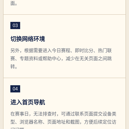
面。
03
切换网络环境
另外，根据需要进入今日赛程、即时比分、热门联
赛、专题资料或帮助中心，减少在无关页面之间跳
转。
04
进入首页导航
在赛事日，无法排查时，可通过联系页面提交设备类
型、浏览器名称、页面地址和截图，方便后续定位访