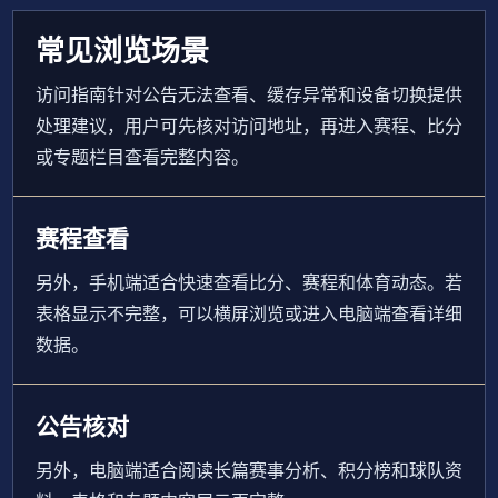
常见浏览场景
访问指南针对公告无法查看、缓存异常和设备切换提供
处理建议，用户可先核对访问地址，再进入赛程、比分
或专题栏目查看完整内容。
赛程查看
另外，手机端适合快速查看比分、赛程和体育动态。若
表格显示不完整，可以横屏浏览或进入电脑端查看详细
数据。
公告核对
另外，电脑端适合阅读长篇赛事分析、积分榜和球队资