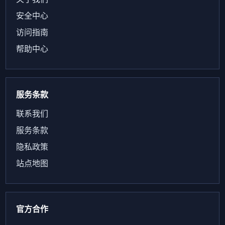
安全中心
访问指南
帮助中心
服务条款
联系我们
服务条款
隐私政策
站点地图
官方合作