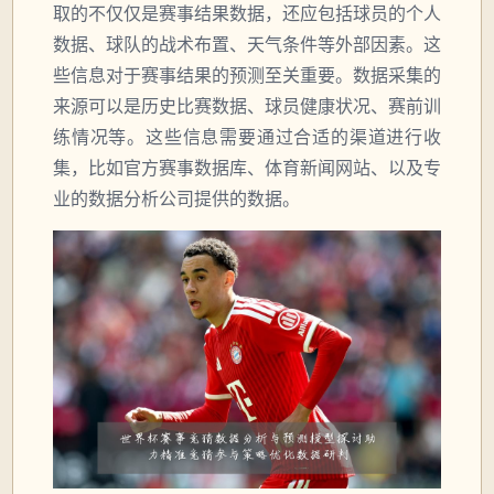
取的不仅仅是赛事结果数据，还应包括球员的个人
数据、球队的战术布置、天气条件等外部因素。这
些信息对于赛事结果的预测至关重要。数据采集的
来源可以是历史比赛数据、球员健康状况、赛前训
练情况等。这些信息需要通过合适的渠道进行收
集，比如官方赛事数据库、体育新闻网站、以及专
业的数据分析公司提供的数据。