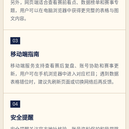
另外，网页端适合查看赛前看点、数据榜单和赛事专
题，用户可以在电脑浏览器中获得更完整的表格与图
文内容。
03
移动端指南
移动端服务支持查看赛后复盘、账号协助和赛事更
新，用户可在手机浏览器中进入对应栏目；遇到数据
表格错位时，建议先刷新页面或切换网络后再反馈。
04
安全提醒