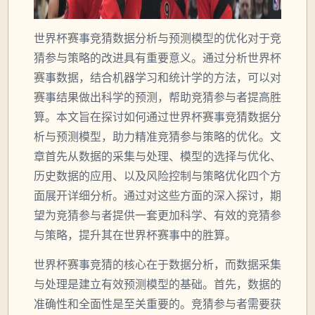
世界杯赛事竞猜数据分析与预测模型的优化对于竞
猜参与策略的改进具有重要意义。通过分析世界杯
赛事数据，结合机器学习和统计学的方法，可以对
赛事结果做出科学的预测，帮助竞猜参与者提高胜
算。本文旨在探讨如何通过世界杯赛事竞猜数据分
析与预测模型，助力精准竞猜参与策略的优化。文
章首先从数据的采集与处理、模型的选择与优化、
历史数据的应用、以及风险控制与策略优化四个方
面展开详细分析。通过对这些方面的深入探讨，期
望为竞猜参与者提供一套更加科学、有效的竞猜参
与策略，提升其在世界杯赛事中的胜算。
世界杯赛事竞猜的核心在于数据分析，而数据采集
与处理是建立有效预测模型的基础。首先，数据的
准确性和全面性是至关重要的。竞猜参与者需要获