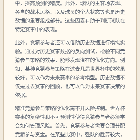
中，提高预测的精度。此外，球队的主客场表现、
各自的战术风格、以及球员的个人状态等也是历史
数据的重要组成部分。这些因素有助于判断球队在
特定赛事中的表现。
此外，竞猜参与者还可以借助历史数据进行模拟实
验。通过对历史赛事数据的反向测试，检验不同竞
猜参与策略的效果，能够发现潜在的优化方向。例
如，某种竞猜参与策略在过去几届世界杯中的效果
较好，可以作为未来赛事的参考模型。历史数据不
仅是过去赛事的回顾，也可以作为未来赛事决策的
依据。
精准竞猜参与策略的优化离不开风险控制。世界杯
赛事的复杂性和不可预测性使得竞猜参与者必须学
会如何管理风险。首先，竞猜参与者需要合理分配
竞猜参与资金。在某些比赛中，强队的胜算较大，