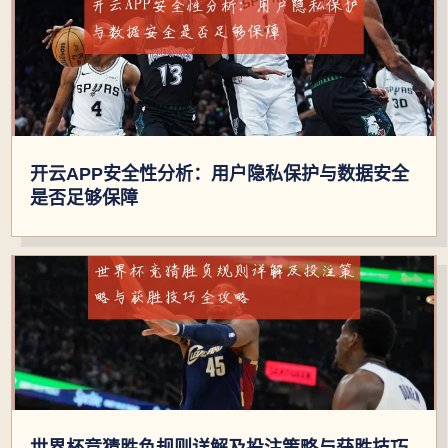
开云APP安全性分析：用户隐私保护与数据安全
是否足够保障