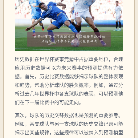
历史数据在世界杯赛事竞猜中占据重要地位，合理
应用历史数据可以为未来赛事的预测提供有力依
据。首先，历史比赛数据能够揭示球队的整体表现
和趋势，帮助分析球队的胜负概率。例如，通过分
析过去几年世界杯中各支球队的表现，可以预测他
们在下一届比赛中的可能走向。
其次，球队的历史交锋数据也是预测的重要参考。
例如，某支球队与另一支球队的历史交锋记录可能
揭示出某些规律，这些规律可以被纳入到预测模型