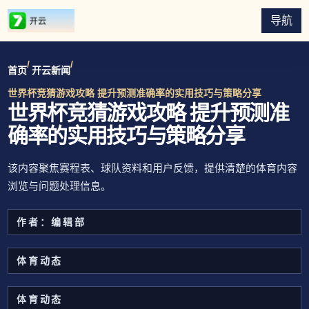
导航
/
/
首页
开云新闻
世界杯竞猜游戏攻略 提升预测准确率的实用技巧与策略分享
世界杯竞猜游戏攻略 提升预测准
确率的实用技巧与策略分享
该内容聚焦赛程表、球队资料和用户反馈，提供清楚的体育内容
浏览与问题处理信息。
作者：编辑部
体育动态
体育动态