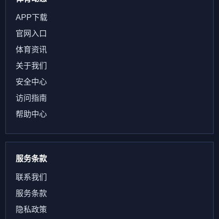
APP下载
官网入口
体育资讯
关于我们
安全中心
访问指南
帮助中心
服务条款
联系我们
服务条款
隐私政策