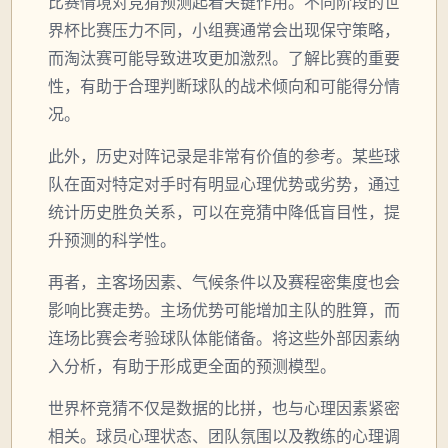
比赛情境对竞猜预测起着关键作用。不同阶段的世
界杯比赛压力不同，小组赛通常会出现保守策略，
而淘汰赛可能导致进攻更加激烈。了解比赛的重要
性，有助于合理判断球队的战术倾向和可能得分情
况。
此外，历史对阵记录是非常有价值的参考。某些球
队在面对特定对手时有明显心理优势或劣势，通过
统计历史胜负关系，可以在竞猜中降低盲目性，提
升预测的科学性。
再者，主客场因素、气候条件以及赛程密集度也会
影响比赛走势。主场优势可能增加主队的胜算，而
连场比赛会考验球队体能储备。将这些外部因素纳
入分析，有助于形成更全面的预测模型。
世界杯竞猜不仅是数据的比拼，也与心理因素紧密
相关。球员心理状态、团队氛围以及教练的心理调