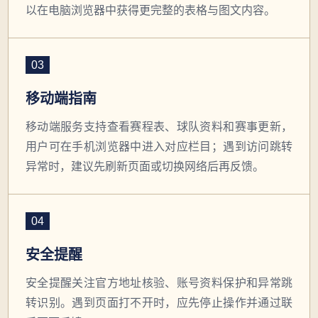
以在电脑浏览器中获得更完整的表格与图文内容。
03
移动端指南
移动端服务支持查看赛程表、球队资料和赛事更新，
用户可在手机浏览器中进入对应栏目；遇到访问跳转
异常时，建议先刷新页面或切换网络后再反馈。
04
安全提醒
安全提醒关注官方地址核验、账号资料保护和异常跳
转识别。遇到页面打不开时，应先停止操作并通过联