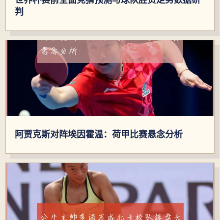
世界杯赛前全面竞猜预测与球队胜负走势数据研
判
阿贾克斯对阵埃因霍温：荷甲比赛悬念分析